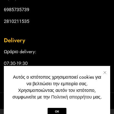
6985735739
2810211535
Delivery
Ωράριο delivery:
07:30-19:30
Κυριακή κλειστά
Αυτός ο ιστότοπος χρησιμοποιεί cookies για
να βελτιώσει την εμπειρία σας.
Χρησιμοποιώντας αυτόν τον ιστότοπο,
συμφωνείτε με την
Πολιτική απορρήτου
μας.
Copyright © 2024 Filoi Cafe | Created by
papkos_designs
.
OK
0