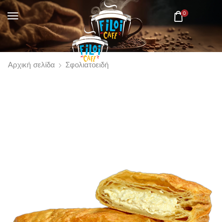
0
Αρχική σελίδα
Σφολιατοειδή