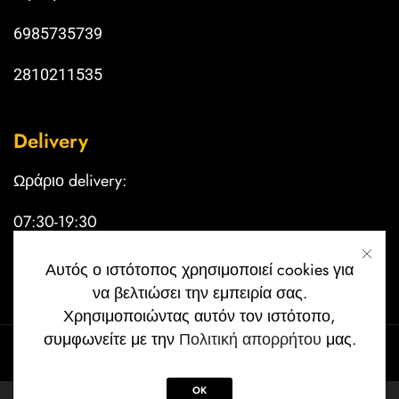
6985735739
2810211535
Delivery
Ωράριο delivery:
07:30-19:30
Κυριακή κλειστά
Αυτός ο ιστότοπος χρησιμοποιεί cookies για
να βελτιώσει την εμπειρία σας.
Χρησιμοποιώντας αυτόν τον ιστότοπο,
συμφωνείτε με την
Πολιτική απορρήτου
μας.
Copyright © 2024 Filoi Cafe | Created by
papkos_designs
.
OK
0