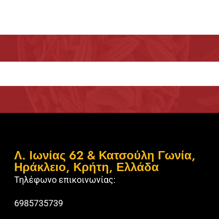
Λ. Ιωνίας 62 & Κατσούλη Γωνία,
Ηράκλειο, Κρήτη, Ελλάδα
Τηλέφωνο επικοινωνίας:
6985735739