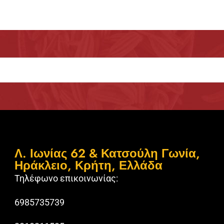
Λ. Ιωνίας 62 & Κατσούλη Γωνία,
Ηράκλειο, Κρήτη, Ελλάδα
Τηλέφωνο επικοινωνίας:
6985735739