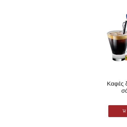
Καφές 
σά